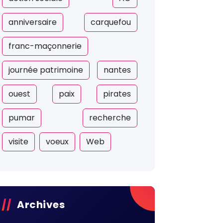
anniversaire
carquefou
franc-maçonnerie
journée patrimoine
nantes
ouest
paix
pirates
pumar
recherche
visite
voeux
Web
Archives