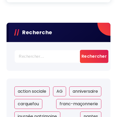
Recherche
Rechercher :
action sociale
AG
anniversaire
carquefou
franc-maçonnerie
journée patrimoine
nantes