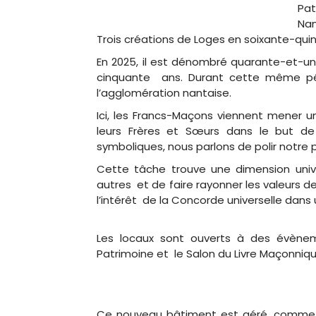
Trois créations de Loges en soixante-qu
En 2025, il est dénombré quarante-et-un
cinquante ans. Durant cette même pér
l’agglomération nantaise.
Ici, les Francs-Maçons viennent mener un
leurs Frères et Sœurs dans le but de
symboliques, nous parlons de polir notre 
Cette tâche trouve une dimension unive
autres et de faire rayonner les valeurs d
l’intérêt de la Concorde universelle dan
Les locaux sont ouverts à des évène
Patrimoine et le Salon du Livre Maçonniqu
Ce nouveau bâtiment est géré, comme l