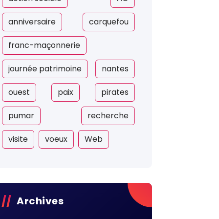
anniversaire
carquefou
franc-maçonnerie
journée patrimoine
nantes
ouest
paix
pirates
pumar
recherche
visite
voeux
Web
Archives