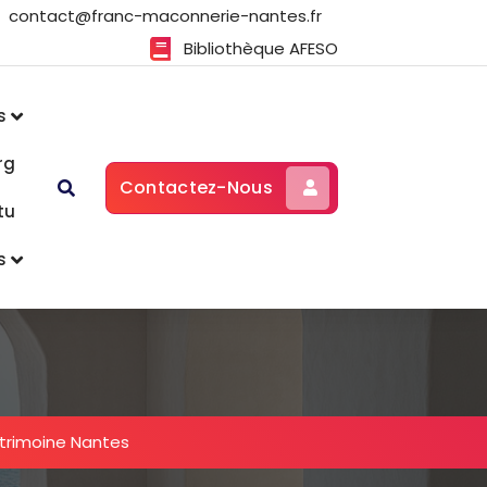
contact@franc-maconnerie-nantes.fr
Bibliothèque AFESO
s
rg
Contactez-Nous
tu
s
trimoine Nantes