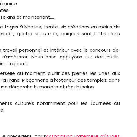
inze ans et maintenant……
e Loges à Nantes, trente-six créations en moins de
iode, quatre sites maçonniques sont bâtis dans
 travail personnel et intérieur avec le concours de
 s’améliorer. Nous nous appuyons sur des outils
propre pierre.
rselle au moment d’unir ces pierres les unes aux
e la Franc-Maçonnerie à l’extérieur des temples, dans
s une démarche humaniste et républicaine.
ments culturels notamment pour les Journées du
e.
e précédent, par l’
Association Fraternelle d’Études