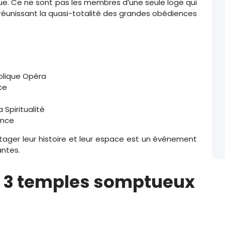
oue. Ce ne sont pas les membres d’une seule loge qui
e réunissant la quasi-totalité des grandes obédiences
olique Opéra
ce
 Spiritualité
ance
rtager leur histoire et leur espace est un événement
antes.
 : 3 temples somptueux