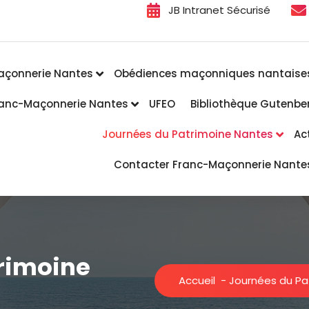
JB Intranet Sécurisé
açonnerie Nantes
Obédiences maçonniques nantaise
Franc-Maçonnerie Nantes
UFEO
Bibliothèque Gutenbe
Journées du Patrimoine Nantes
Ac
Contacter Franc-Maçonnerie Nante
rimoine
Accueil
-
Journées du Pa