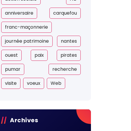
anniversaire
carquefou
franc-maçonnerie
journée patrimoine
nantes
ouest
paix
pirates
pumar
recherche
visite
voeux
Web
Archives