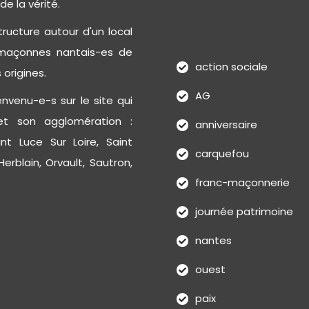
de la vérité.
ructure autour d'un local
-maçonnes nantais-es de
action sociale
 origines.
AG
nvenu-e-s sur le site qui
et son agglomération :
anniversaire
int Luce Sur Loire, Saint
carquefou
erblain, Orvault, Sautron,
franc-maçonnerie
journée patrimoine
nantes
ouest
paix