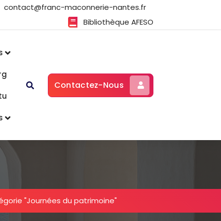
contact@franc-maconnerie-nantes.fr
Bibliothèque AFESO
s
rg
Contactez-Nous
tu
s
égorie "Journées du patrimoine"