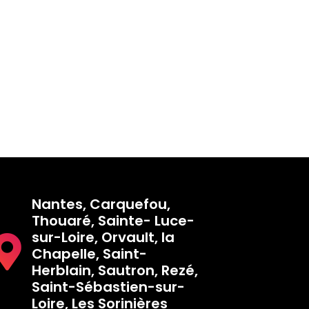
Nantes, Carquefou,
Thouaré, Sainte- Luce-
sur-Loire, Orvault, la
Chapelle, Saint-
Herblain, Sautron, Rezé,
Saint-Sébastien-sur-
Loire, Les Sorinières