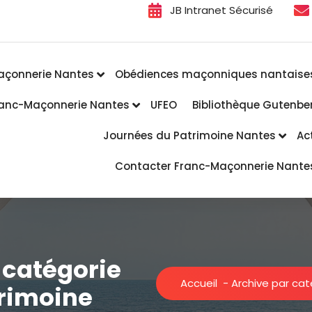
JB Intranet Sécurisé
açonnerie Nantes
Obédiences maçonniques nantaise
Franc-Maçonnerie Nantes
UFEO
Bibliothèque Gutenbe
Journées du Patrimoine Nantes
Ac
Contacter Franc-Maçonnerie Nante
 catégorie
Accueil
-
Archive par cat
rimoine