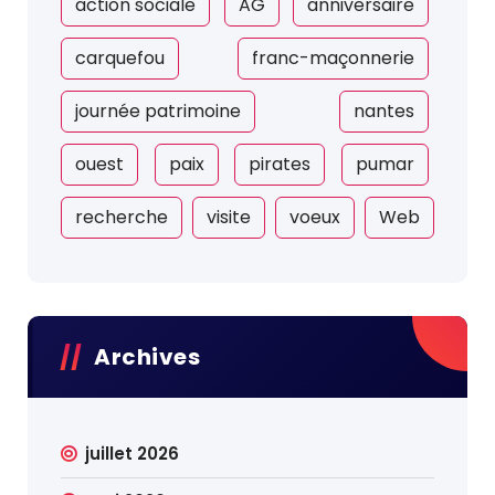
action sociale
AG
anniversaire
carquefou
franc-maçonnerie
journée patrimoine
nantes
ouest
paix
pirates
pumar
recherche
visite
voeux
Web
Archives
juillet 2026