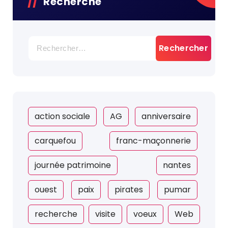
Recherche
Rechercher :
action sociale
AG
anniversaire
carquefou
franc-maçonnerie
journée patrimoine
nantes
ouest
paix
pirates
pumar
recherche
visite
voeux
Web