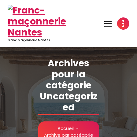
Aller
au
contenu
Franc Maçonnerie Nantes
Archives
pour la
catégorie
Uncategoriz
ed
Accueil
-
Archive par catégorie